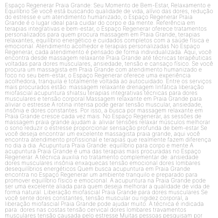
Espaço Regenerar Praia Grande: Seu Momento de Bem-Estar, Relaxamento e
Equilíbrio Se você está buscando qualidade de vida, alívio das dores, redução
do estresse e um atendimento humanizado, o Espaço Regenerar Praia
Grande é o lugar ideal para cuidar do corpo e da mente. Referência em
terapias integrativas e bem-estar, o Espaço Regenerar oferece tratamentos
personalizados para quem procura massagem em Praia Grande, terapias
relaxantes, equilíbrio energético e cuidados completos com a saúde física e
emocional. Atendimento acolhedor e terapias personalizadas No Espaço
Regenerar, cada atendimento é pensado de forma individualizada. Aqui, você
encontra desde massagem relaxante Praia Grande até técnicas terapêuticas
voltadas para dores musculares, ansiedade, tensão e cansaço físico. Se você
procura um massagista em Praia Grande com atendimento humanizado e
foco no seu bem-estar, o Espaço Regenerar oferece uma experiência
acolhedora, tranquila e totalmente voltada ao autocuidado. Entre os serviços
mais procurados estão: massagem relaxante drenagem linfática liberação
miofascial acupuntura shiatsu terapias integrativas técnicas para dores
musculares e tensão corporal Massagem relaxante em Praia Grande para
aliviar o estresse A rotina intensa pode gerar tensão muscular, ansiedade,
insônia e dores constantes. Por isso, a busca por massagem relaxante em
Praia Grande cresce cada vez mais. No Espaço Regenerar, as sessões de
massagem praia grande ajudam a: aliviar tensões relaxar músculos melhorar
o sono reduzir o estresse proporcionar sensação profunda de bem-estar Se
você deseja encontrar um excelente massagista praia grande, aqui você
encontra atendimento profissional e terapias que realmente fazem diferença
no dia a dia. Acupuntura Praia Grande: equilíbrio para corpo e mente A
acupuntura Praia Grande é uma das terapias mais procuradas no Espaço
Regenerar. A técnica auxilia no tratamento complementar de: ansiedade
dores musculares insônia enxaquecas tensão emocional dores lombares
desequilíbrios energéticos Quem busca acupuntura em Praia Grande
encontra no Espaço Regenerar um ambiente tranquilo e preparado para
promover equilíbrio físico e emocional. A acupuntura na Praia Grande pode
ser uma excelente aliada para quem deseja melhorar a qualidade de vida de
forma natural. Liberação miofascial Praia Grande para dores musculares Se
você sente dores constantes, tensão muscular ou rigidez corporal, a
liberação miofascial Praia Grande pode ajudar muito. A técnica é indicada
para: dores nas costas tensão cervical dores lombares travamentos
musculares tensão causada pelo estresse Muitas pessoas pesquisam por