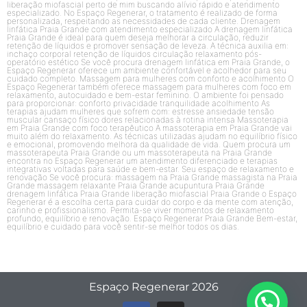
liberação miofascial perto de mim buscando alívio rápido e atendimento
especializado. No Espaço Regenerar, o tratamento é realizado de forma
personalizada, respeitando as necessidades de cada cliente. Drenagem
linfática Praia Grande com atendimento especializado A drenagem linfática
Praia Grande é ideal para quem deseja melhorar a circulação, reduzir
retenção de líquidos e promover sensação de leveza. A técnica auxilia em:
inchaço corporal retenção de líquidos circulação relaxamento pós-
operatório estético Se você procura drenagem linfática em Praia Grande, o
Espaço Regenerar oferece um ambiente confortável e acolhedor para seu
cuidado completo. Massagem para mulheres com conforto e acolhimento O
Espaço Regenerar também oferece massagem para mulheres com foco em
relaxamento, autocuidado e bem-estar feminino. O ambiente foi pensado
para proporcionar: conforto privacidade tranquilidade acolhimento As
terapias ajudam mulheres que sofrem com: estresse ansiedade tensão
muscular cansaço físico dores relacionadas à rotina intensa Massoterapia
em Praia Grande com foco terapêutico A massoterapia em Praia Grande vai
muito além do relaxamento. As técnicas utilizadas ajudam no equilíbrio físico
e emocional, promovendo melhora da qualidade de vida. Quem procura um
massoterapeuta Praia Grande ou um massoterapeuta na Praia Grande
encontra no Espaço Regenerar um atendimento diferenciado e terapias
integrativas voltadas para saúde e bem-estar. Seu espaço de relaxamento e
renovação Se você procura: massagem na Praia Grande massagista na Praia
Grande massagem relaxante Praia Grande acupuntura Praia Grande
drenagem linfática Praia Grande liberação miofascial Praia Grande o Espaço
Regenerar é a escolha certa para cuidar do corpo e da mente com atenção,
carinho e profissionalismo. Permita-se viver momentos de relaxamento
profundo, equilíbrio e renovação. Espaço Regenerar Praia Grande Bem-estar,
equilíbrio e cuidado para você sentir-se melhor todos os dias.
Espaço Regenerar 2026