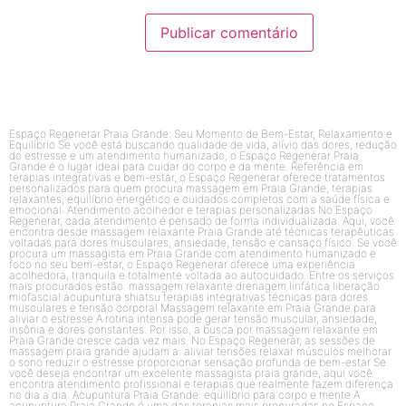
Espaço Regenerar Praia Grande: Seu Momento de Bem-Estar, Relaxamento e
Equilíbrio Se você está buscando qualidade de vida, alívio das dores, redução
do estresse e um atendimento humanizado, o Espaço Regenerar Praia
Grande é o lugar ideal para cuidar do corpo e da mente. Referência em
terapias integrativas e bem-estar, o Espaço Regenerar oferece tratamentos
personalizados para quem procura massagem em Praia Grande, terapias
relaxantes, equilíbrio energético e cuidados completos com a saúde física e
emocional. Atendimento acolhedor e terapias personalizadas No Espaço
Regenerar, cada atendimento é pensado de forma individualizada. Aqui, você
encontra desde massagem relaxante Praia Grande até técnicas terapêuticas
voltadas para dores musculares, ansiedade, tensão e cansaço físico. Se você
procura um massagista em Praia Grande com atendimento humanizado e
foco no seu bem-estar, o Espaço Regenerar oferece uma experiência
acolhedora, tranquila e totalmente voltada ao autocuidado. Entre os serviços
mais procurados estão: massagem relaxante drenagem linfática liberação
miofascial acupuntura shiatsu terapias integrativas técnicas para dores
musculares e tensão corporal Massagem relaxante em Praia Grande para
aliviar o estresse A rotina intensa pode gerar tensão muscular, ansiedade,
insônia e dores constantes. Por isso, a busca por massagem relaxante em
Praia Grande cresce cada vez mais. No Espaço Regenerar, as sessões de
massagem praia grande ajudam a: aliviar tensões relaxar músculos melhorar
o sono reduzir o estresse proporcionar sensação profunda de bem-estar Se
você deseja encontrar um excelente massagista praia grande, aqui você
encontra atendimento profissional e terapias que realmente fazem diferença
no dia a dia. Acupuntura Praia Grande: equilíbrio para corpo e mente A
acupuntura Praia Grande é uma das terapias mais procuradas no Espaço