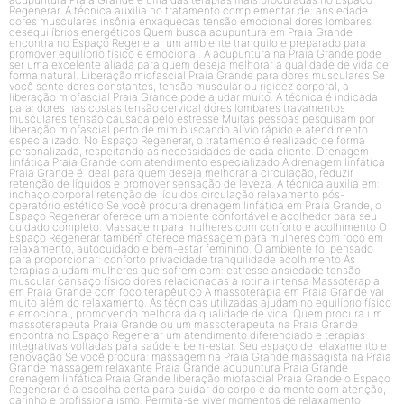
Regenerar. A técnica auxilia no tratamento complementar de: ansiedade
dores musculares insônia enxaquecas tensão emocional dores lombares
desequilíbrios energéticos Quem busca acupuntura em Praia Grande
encontra no Espaço Regenerar um ambiente tranquilo e preparado para
promover equilíbrio físico e emocional. A acupuntura na Praia Grande pode
ser uma excelente aliada para quem deseja melhorar a qualidade de vida de
forma natural. Liberação miofascial Praia Grande para dores musculares Se
você sente dores constantes, tensão muscular ou rigidez corporal, a
liberação miofascial Praia Grande pode ajudar muito. A técnica é indicada
para: dores nas costas tensão cervical dores lombares travamentos
musculares tensão causada pelo estresse Muitas pessoas pesquisam por
liberação miofascial perto de mim buscando alívio rápido e atendimento
especializado. No Espaço Regenerar, o tratamento é realizado de forma
personalizada, respeitando as necessidades de cada cliente. Drenagem
linfática Praia Grande com atendimento especializado A drenagem linfática
Praia Grande é ideal para quem deseja melhorar a circulação, reduzir
retenção de líquidos e promover sensação de leveza. A técnica auxilia em:
inchaço corporal retenção de líquidos circulação relaxamento pós-
operatório estético Se você procura drenagem linfática em Praia Grande, o
Espaço Regenerar oferece um ambiente confortável e acolhedor para seu
cuidado completo. Massagem para mulheres com conforto e acolhimento O
Espaço Regenerar também oferece massagem para mulheres com foco em
relaxamento, autocuidado e bem-estar feminino. O ambiente foi pensado
para proporcionar: conforto privacidade tranquilidade acolhimento As
terapias ajudam mulheres que sofrem com: estresse ansiedade tensão
muscular cansaço físico dores relacionadas à rotina intensa Massoterapia
em Praia Grande com foco terapêutico A massoterapia em Praia Grande vai
muito além do relaxamento. As técnicas utilizadas ajudam no equilíbrio físico
e emocional, promovendo melhora da qualidade de vida. Quem procura um
massoterapeuta Praia Grande ou um massoterapeuta na Praia Grande
encontra no Espaço Regenerar um atendimento diferenciado e terapias
integrativas voltadas para saúde e bem-estar. Seu espaço de relaxamento e
renovação Se você procura: massagem na Praia Grande massagista na Praia
Grande massagem relaxante Praia Grande acupuntura Praia Grande
drenagem linfática Praia Grande liberação miofascial Praia Grande o Espaço
Regenerar é a escolha certa para cuidar do corpo e da mente com atenção,
carinho e profissionalismo. Permita-se viver momentos de relaxamento